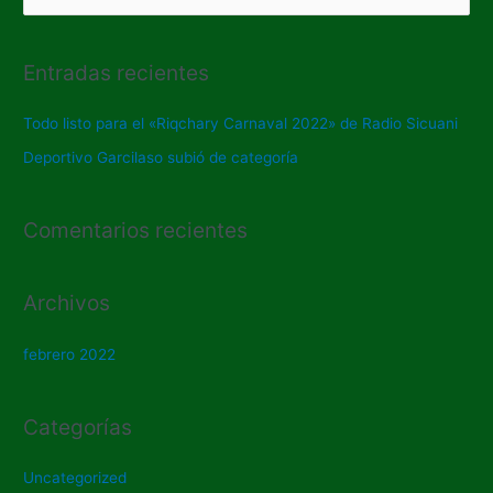
u
s
Entradas recientes
c
a
Todo listo para el «Riqchary Carnaval 2022» de Radio Sicuani
r
Deportivo Garcilaso subió de categoría
p
o
Comentarios recientes
r
:
Archivos
febrero 2022
Categorías
Uncategorized