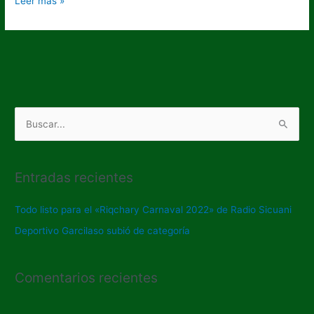
Leer más »
B
u
s
Entradas recientes
c
a
Todo listo para el «Riqchary Carnaval 2022» de Radio Sicuani
r
Deportivo Garcilaso subió de categoría
p
o
Comentarios recientes
r
: