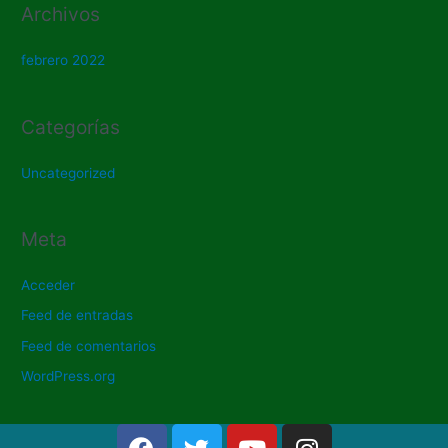
Archivos
febrero 2022
Categorías
Uncategorized
Meta
Acceder
Feed de entradas
Feed de comentarios
WordPress.org
F
T
Y
I